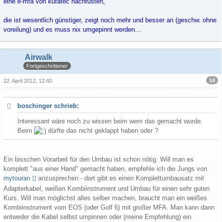
eine e-mfa von kufatec nachrüsten,
die ist wesentlich günstiger, zeigt noch mehr und besser an (geschw. ohne
voreilung) und es muss nix umgepinnt werden...
Airwalk
Fortgeschrittener
14
22. April 2012, 12:40
boschinger schrieb:
Interessant wäre noch zu wissen beim wem das gemacht wurde.
Beim
dürfte das nicht geklappt haben oder ?
Ein bisschen Vorarbeit für den Umbau ist schon nötig. Will man es
komplett "aus einer Hand" gemacht haben, empfehle ich die Jungs von
mytouran
anzusprechen - dort gibt es einen Komplettumbausatz mit
Adapterkabel, weißen Kombiinstrument und Umbau für einen sehr guten
Kurs. Will man möglichst alles selber machen, braucht man ein weißes
Kombiinstrument vom EOS (oder Golf 6) mit großer MFA. Man kann dann
entweder die Kabel selbst umpinnen oder (meine Empfehlung) ein