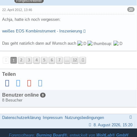
Fortgeschrittener
20
22. April 2012, 13:46
Achja, hatte ich noch vergessen:
weißes EOS Kombiinstrument - Inszenierung
Das geht natürlich dann auf Wunsch auch
1
2
3
4
5
6
7
…
12
Teilen
Benutzer online
8
8 Besucher
Datenschutzerklärung
Impressum
Nutzungsbedingungen
8. August 2026, 15:20
Forensoftware:
Burning Board®
, entwickelt von
WoltLab® GmbH