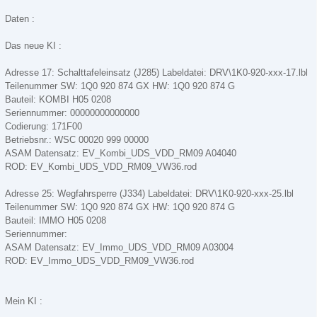
Daten :
Das neue KI :
Adresse 17: Schalttafeleinsatz (J285) Labeldatei: DRV\1K0-920-xxx-17.lbl
Teilenummer SW: 1Q0 920 874 GX HW: 1Q0 920 874 G
Bauteil: KOMBI H05 0208
Seriennummer: 00000000000000
Codierung: 171F00
Betriebsnr.: WSC 00020 999 00000
ASAM Datensatz: EV_Kombi_UDS_VDD_RM09 A04040
ROD: EV_Kombi_UDS_VDD_RM09_VW36.rod
Adresse 25: Wegfahrsperre (J334) Labeldatei: DRV\1K0-920-xxx-25.lbl
Teilenummer SW: 1Q0 920 874 GX HW: 1Q0 920 874 G
Bauteil: IMMO H05 0208
Seriennummer:
ASAM Datensatz: EV_Immo_UDS_VDD_RM09 A03004
ROD: EV_Immo_UDS_VDD_RM09_VW36.rod
Mein KI :