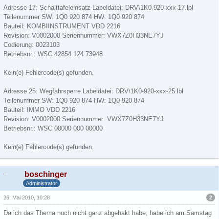
Adresse 17: Schalttafeleinsatz Labeldatei: DRV\1K0-920-xxx-17.lbl
Teilenummer SW: 1Q0 920 874 HW: 1Q0 920 874
Bauteil: KOMBIINSTRUMENT VDD 2216
Revision: V0002000 Seriennummer: VWX7Z0H33NE7YJ
Codierung: 0023103
Betriebsnr.: WSC 42854 124 73948
Kein(e) Fehlercode(s) gefunden.
Adresse 25: Wegfahrsperre Labeldatei: DRV\1K0-920-xxx-25.lbl
Teilenummer SW: 1Q0 920 874 HW: 1Q0 920 874
Bauteil: IMMO VDD 2216
Revision: V0002000 Seriennummer: VWX7Z0H33NE7YJ
Betriebsnr.: WSC 00000 000 00000
Kein(e) Fehlercode(s) gefunden.
boschinger
Administrator
2
26. Mai 2010, 10:28
Da ich das Thema noch nicht ganz abgehakt habe, habe ich am Samstag