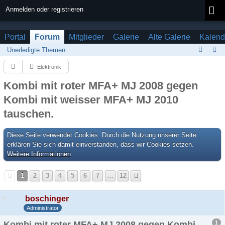
Anmelden oder registrieren
Portal
Forum
Mitglieder
Galerie
Alte Galerie
Kalend
Unerledigte Themen
Elektronik
Kombi mit roter MFA+ MJ 2008 gegen
Kombi mit weisser MFA+ MJ 2010
tauschen.
Diese Seite verwendet Cookies. Durch die Nutzung unserer Seite
erklären Sie sich damit einverstanden, dass wir Cookies setzen.
Weitere Informationen
1
2
3
4
5
6
7
…
12
boschinger
Administrator
1
Kombi mit roter MFA+ MJ 2008 gegen Kombi