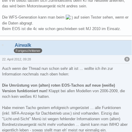
Bei VW selbst lassen sich zumindestens beim KI nur Neuteile anlernen,
das wird beim Motorsteuergerät nicht andres sein.
Die WFS-Generation kann man beim
auf seien Tester sehen, wenn er
die Daten abgragt.
Beim EOS ist die 4c wie schon geschrieben seit MJ 2010 im Einsatz.
Airwalk
Fortgeschrittener
9
22. April 2012, 09:28
Auch wenn der Thread nun schon sehr alt ist ... wollte ich ihn zur
Information nochmals nach oben holen:
Die Umrüstung von (alten) roten EOS-Tachos auf neue (weiße)
Version funktioniert nun!
Klappt bei allen Modellen von 2006-2009, die
noch kein weißes KI hatten.
Habe meinen Tacho gestern erfolgreich umgerüstet ... alle Funktionen
(inkl. MFA-Anzeige für Dachbetrieb usw.) sind vorhanden. Einzig das
"Licht-und-Sicht" Menü ist wegen fehlender Informationen vom (alten)
Bordnetzsteuergerät nicht mehr vorhanden ... damit kann man IMHO aber
eigentlich leben - sowas stellt man eh' meist nur einmalig ein.