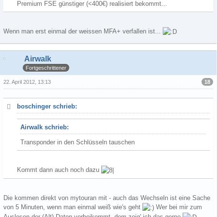
Premium FSE günstiger (<400€) realisiert bekommt...
Wenn man erst einmal der weissen MFA+ verfallen ist...
Airwalk
Fortgeschrittener
18
22. April 2012, 13:13
boschinger schrieb:
Airwalk schrieb:
Transponder in den Schlüsseln tauschen
Kommt dann auch noch dazu
Die kommen direkt von mytouran mit - auch das Wechseln ist eine Sache
von 5 Minuten, wenn man einmal weiß wie's geht
Wer bei mir zum
Auslesen der (Alt)-Daten vorbeikommt, dem zeig' ich das gerne