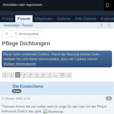
Anmelden oder registrieren
Portal
Forum
Mitglieder
Galerie
Alte Galerie
Kalend
Unerledigte Themen
Dichtungspflege
Pflege Dichtungen
Diese Seite verwendet Cookies. Durch die Nutzung unserer Seite
erklären Sie sich damit einverstanden, dass wir Cookies setzen.
Weitere Informationen
1
2
3
4
5
6
7
…
15
Die Eosinchens
Gast
21
2. Oktober 2008, 19:16
Thorsten,komm bei mir vorbei und ich zeige Dir wie man mit der Pfütze
hinkommt.Ehrlich das geht.