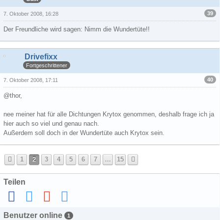
39
7. Oktober 2008, 16:28
Der Freundliche wird sagen: Nimm die Wundertüte!!
Drivefixx
Fortgeschrittener
40
7. Oktober 2008, 17:11
@thor,
nee meiner hat für alle Dichtungen Krytox genommen, deshalb frage ich ja
hier auch so viel und genau nach.
Außerdem soll doch in der Wundertüte auch Krytox sein.
1
2
3
4
5
6
7
…
15
Teilen
Benutzer online
1