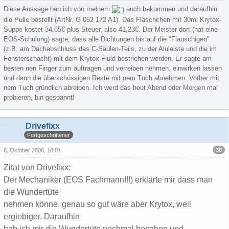
Diese Aussage hab ich von meinem
auch bekommen und daraufhin
die Pulle bestellt (ArtNr. G 052 172 A1). Das Fläschchen mit 30ml Krytox-
Suppe kostet 34,65€ plus Steuer, also 41,23€. Der Meister dort (hat eine
EOS-Schulung) sagte, dass alle Dichtungen bis auf die "Flauschigen"
(z.B. am Dachabschluss des C-Säulen-Teils, zu der Aluleiste und die im
Fensterschacht) mit dem Krytox-Fluid bestrichen werden. Er sagte am
besten nen Finger zum auftragen und verreiben nehmen, einwirken lassen
und dann die überschüssigen Reste mit nem Tuch abnehmen. Vorher mit
nem Tuch gründlich abreiben. Ich werd das heut Abend oder Morgen mal
probieren, bin gespannt!
Drivefixx
Fortgeschrittener
30
6. Oktober 2008, 18:01
Zitat von Drivefixx:
Der Mechaniker (EOS Fachmann!!!) erklärte mir dass man
die Wundertüte
nehmen könne, genau so gut wäre aber Krytox, weil
ergiebiger. Daraufhin
hab ich mir die Wundertüte nochmal besehen und