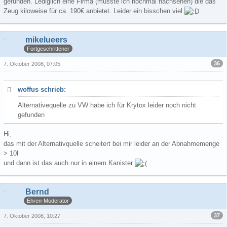
gefunden. Lediglich eine Firma (müsste ich nochmal nachsehen) die das
Zeug kiloweise für ca. 190€ anbietet. Leider ein bisschen viel
mikelueers
Fortgeschrittener
36
7. Oktober 2008, 07:05
woffus schrieb:
Alternativequelle zu VW habe ich für Krytox leider noch nicht
gefunden
Hi,
das mit der Alternativquelle scheitert bei mir leider an der Abnahmemenge
> 10l
und dann ist das auch nur in einem Kanister
.
Bernd
Ehren-Moderator
37
7. Oktober 2008, 10:27