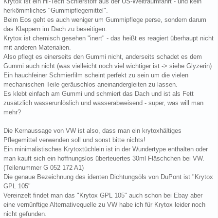
Krytox ist ein Hi-Tech Schierstoff aus der US-Weltraumfahrt - und kein
herkömmliches "Gummipflegemittel".
Beim Eos geht es auch weniger um Gummipflege perse, sondern darum
das Klappern im Dach zu beseitigen.
Krytox ist chemisch gesehen "inert" - das heißt es reagiert überhaupt nicht
mit anderen Materialien.
Also pflegt es einerseits den Gummi nicht, anderseits schadet es dem
Gummi auch nicht (was vielleicht noch viel wichtiger ist -> siehe Glyzerin)
Ein hauchfeiner Schmierfilm scheint perfekt zu sein um die vielen
mechanischen Teile geräuschlos aneinandergleiten zu lassen.
Es klebt einfach am Gummi und schmiert das Dach und ist als Fett
zusätzlich wasserunlöslich und wasserabweisend - super, was will man
mehr?
Die Kernaussage von VW ist also, dass man ein krytoxhältiges
Pflegemittel verwenden soll und sonst bitte nichts!
Ein minimalistisches Krytoxtüchlein ist in der Wundertype enthalten oder
man kauft sich ein hoffnungslos überteuertes 30ml Fläschchen bei VW.
(Teilenummer G 052 172 A1)
Die genaue Bezeichnung des identen Dichtungsöls von DuPont ist "Krytox
GPL 105"
Vereinzelt findet man das "Krytox GPL 105" auch schon bei Ebay aber
eine vernünftige Alternativequelle zu VW habe ich für Krytox leider noch
nicht gefunden.