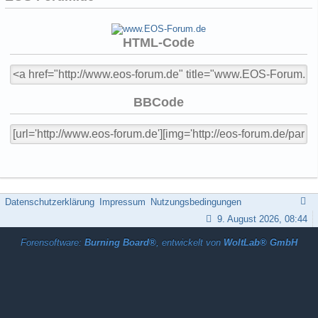
HTML-Code
BBCode
Datenschutzerklärung
Impressum
Nutzungsbedingungen
9. August 2026, 08:44
Forensoftware:
Burning Board®
, entwickelt von
WoltLab® GmbH