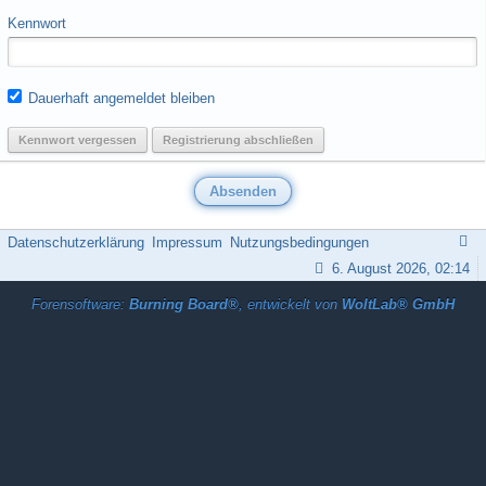
Kennwort
Dauerhaft angemeldet bleiben
Kennwort vergessen
Registrierung abschließen
Datenschutzerklärung
Impressum
Nutzungsbedingungen
6. August 2026, 02:14
Forensoftware:
Burning Board®
, entwickelt von
WoltLab® GmbH